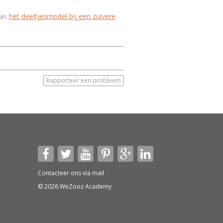
ias
het deeltjesmodel bij een zuivere
Rapporteer een probleem
Contacteer ons via
mail
© 2026 WeZooz Academy