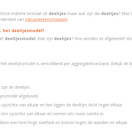
 Deze materie bestaat uit
deeltjes
maar wat zijn die
deeltjes
? Elias
onderdeel van
natuurwetenschappen
.
. het deeltjesmodel?
het
deeltjesmodel
. Wat zijn
deeltjes
? Hoe worden ze afgebeeld? Wa
Het deeltjesmodel is verschillend per aggregatietoestand. Bekijk de le
zijn de deeltjes.
jesmodel afgebeeld.
n opzichte van elkaar en hier liggen de deeltjes dicht tegen elkaar.
en ten opzichte van elkaar en nemen iets meer ruimte in.
ebben een heel hoge snelheid en botsen tegen de wanden en elkaar.