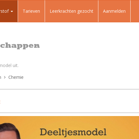
rstof
Tarieven
Leerkrachten gezocht
Aanmelden
schappen
model uit.
n
Chemie
t