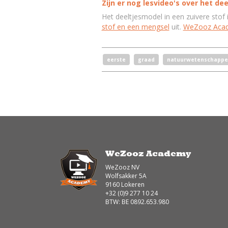
Zijn er nog lesvideo's over het de
Het deeltjesmodel in een zuivere stof 
stof en een mengsel
uit.
WeZooz Aca
eerste
graad
natuurwetenschappe
WeZooz Academy
WeZooz NV
Wolfsakker 5A
9160 Lokeren
+32 (0)9 277 10 24
BTW: BE 0892.653.980