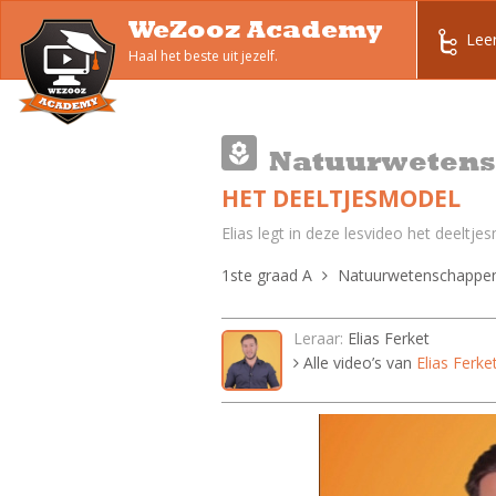
WeZooz Academy
Lee
Haal het beste uit jezelf.
Natuurweten
HET DEELTJESMODEL
Elias legt in deze lesvideo het deeltjes
1ste graad A
Natuurwetenschappe
Leraar:
Elias Ferket
Alle video’s van
Elias Ferke