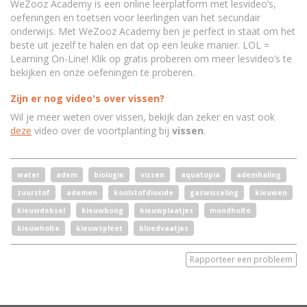
WeZooz Academy is een online leerplatform met lesvideo’s,
oefeningen en toetsen voor leerlingen van het secundair
onderwijs. Met WeZooz Academy ben je perfect in staat om het
beste uit jezelf te halen en dat op een leuke manier. LOL =
Learning On-Line! Klik op gratis proberen om meer lesvideo’s te
bekijken en onze oefeningen te proberen.
Zijn er nog video's over vissen?
Wil je meer weten over vissen, bekijk dan zeker en vast ook
deze
video over de voortplanting bij
vissen
.
water
adem
biologie
vissen
aquatopia
ademhaling
zuurstof
ademen
koolstofdioxide
gaswisseling
kieuwen
kieuwdeksel
kieuwboog
kieuwplaatjes
mondholte
kieuwholte
kieuwspleet
bloedvaatjes
Rapporteer een probleem