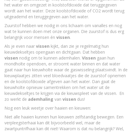
het water en omgezet in koolstofdioxide dat teruggegeven
wordt aan het water. Deze koolstofdioxide of CO2 wordt terug
uitgeademd en teruggegeven aan het water.
Zuurstof hebben we nodig in ons lichaam om vanalles en nog
wat te kunnen doen met onze organen. Die zuurstof is dus erg
belangrijk voor mensen én
vissen
.
Als je even naar
vissen
kijkt, dan zie je regelmatig hun
kieuwdekseltjes opengaan en dichtgaan. Dat hebben
vissen
nodig om te kunnen ademhalen.
Vissen
gaan hun
mondholte opendoen, er stroomt water binnen en dat water
gaat naar hun kieuwholte waar de gaswisseling plaatsvindt. In de
kieuwplaatjes zitten veel bloedvaatjes die de zuurstof opnemen
en de koolstofdioxide afgeven aan het water. Dan gaat de
kieuwholte opnieuw samentrekken om het water uit de
kieuwdekseltjes te krijgen via de kieuwspleet van de vissen. En
zo werkt de
ademhaling
van
vissen
dus!
Nog een leuk weetje over haaien en kieuwen:
Niet alle haaien kunnen hun kieuwen zelfstandig bewegen. Een
verpleegsterhaai kan dit bijvoorbeeld wel, maar de
zwartpuntrifhaai kan dit niet! Waarom is dat nu belangrijk? Wel,