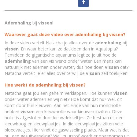
Ademhaling
bij
vissen
!
Waarover gaat deze video over ademhaling bij vissen?
In deze video vertelt Natacha je alles over de
ademhaling
bij
vissen
. En waar beter kan ze dat doen dan in Aquatopia?
Temidden de gigantische aquariums legt ze je uit hoe de
ademhaling
van een vis werkt onder water. Een mens kan
natuurlijk niet ademen onder water, dus hoe doen
vissen
dat?
Natacha vertelt je er alles over terwijl de
vissen
zelf toekijken!
Hoe werkt de ademhaling bij vissen?
Natacha gaat jou een geheim verklappen. Hoe kunnen
vissen
onder water ademen en wij niet? Hoe komt dat nu? Wel, dit
komt door hun kieuwen. Aan het einde van hun mondholte
hebben
vissen
een kieuwholte waar kieuwen inzitten. Deze
holte is afgesloten door kieuwdekseltjes. Ze bestaan uit een
kieuwboog en kieuwplaatjes. In die kieuwplaatjes zitten vele
bloedvaatjes. Hier vindt de gaswisseling plaats. Maar wat is dat
nu, een gasuitwisseling? Wel, zuurstof wordt er opgenomen uit