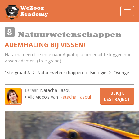
WeZooz
Toggl
Academy
navig
Natuurwetenschappen
ADEMHALING BIJ VISSEN!
Natacha neemt je mee naar Aquatopia om er uit te leggen hoe
vissen ademen. (1ste graad)
1ste graad A
Natuurwetenschappen
Biologie
Overige
Leraar:
Natacha Fasoul
BEKIJK
Alle video’s van
Natacha Fasoul
LESTRAJECT