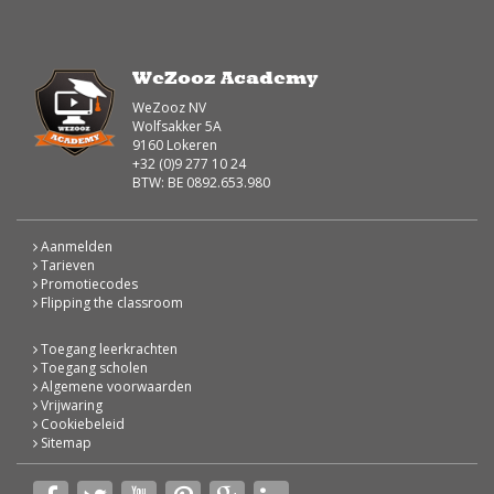
WeZooz Academy
WeZooz NV
Wolfsakker 5A
9160 Lokeren
+32 (0)9 277 10 24
BTW: BE 0892.653.980
Aanmelden
Tarieven
Promotiecodes
Flipping the classroom
Toegang leerkrachten
Toegang scholen
Algemene voorwaarden
Vrijwaring
Cookiebeleid
Sitemap