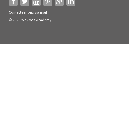
Contacteer ons via
mail
© 2026 WeZooz Academy