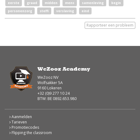
eerste
graad
midden
mens
samenleving
begin
personenzorg
steffi
verslaving
eind
Rapporteer een probleem
WeZooz Academy
WeZooz NV
Wolfsakker 5A
9160 Lokeren
+32 (0)9 277 10 24
BTW: BE 0892.653.980
Aanmelden
Tarieven
Promotiecodes
Flipping the classroom