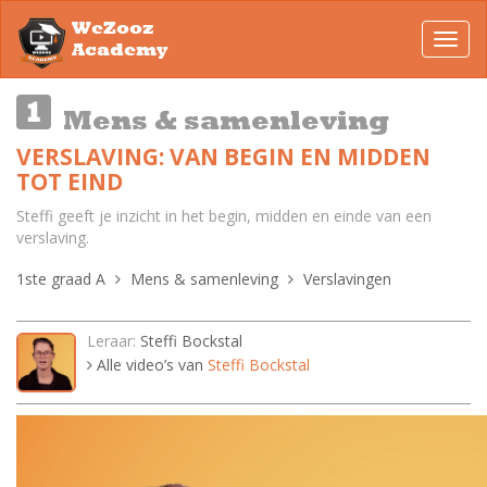
WeZooz
Toggl
Academy
navig
Mens & samenleving
VERSLAVING: VAN BEGIN EN MIDDEN
TOT EIND
Steffi geeft je inzicht in het begin, midden en einde van een
verslaving.
1ste graad A
Mens & samenleving
Verslavingen
Leraar:
Steffi Bockstal
Alle video’s van
Steffi Bockstal