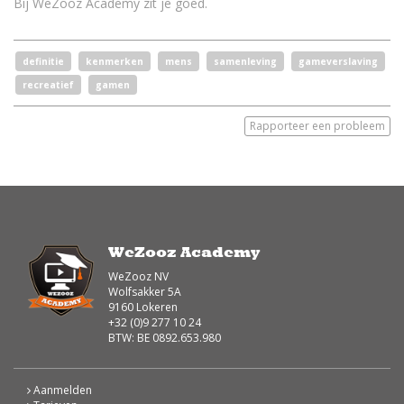
Bij WeZooz Academy zit je goed.
definitie
kenmerken
mens
samenleving
gameverslaving
recreatief
gamen
Rapporteer een probleem
WeZooz Academy
WeZooz NV
Wolfsakker 5A
9160 Lokeren
+32 (0)9 277 10 24
BTW: BE 0892.653.980
Aanmelden