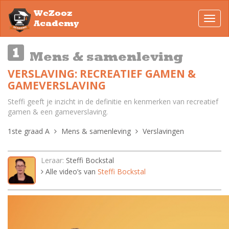
WeZooz
Toggl
Academy
navig
Mens & samenleving
VERSLAVING: RECREATIEF GAMEN &
GAMEVERSLAVING
Steffi geeft je inzicht in de definitie en kenmerken van recreatief
gamen & een gameverslaving.
1ste graad A
Mens & samenleving
Verslavingen
Leraar:
Steffi Bockstal
Alle video’s van
Steffi Bockstal