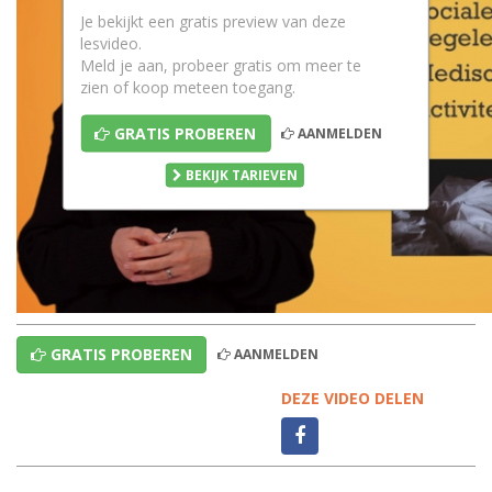
Je bekijkt een gratis preview van deze
lesvideo.
Meld je aan, probeer gratis om meer te
zien of koop meteen toegang.
GRATIS PROBEREN
AANMELDEN
BEKIJK TARIEVEN
GRATIS PROBEREN
AANMELDEN
DEZE VIDEO DELEN