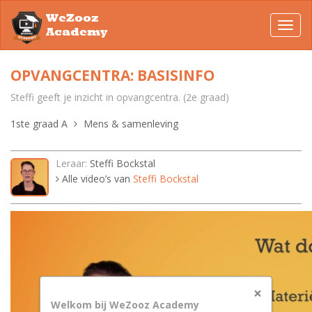
WeZooz
Toggl
Academy
navig
OPVANGCENTRA: BASISINFO
Steffi geeft je inzicht in opvangcentra. (2e graad)
1ste graad A
Mens & samenleving
Leraar:
Steffi Bockstal
Alle video’s van
Steffi Bockstal
×
Welkom bij WeZooz Academy