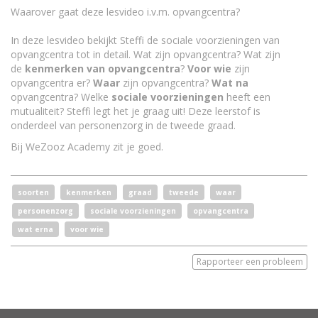
Waarover gaat deze lesvideo i.v.m. opvangcentra?
In deze lesvideo bekijkt Steffi de sociale voorzieningen van
opvangcentra tot in detail. Wat zijn opvangcentra? Wat zijn
de
kenmerken van opvangcentra
?
Voor wie
zijn
opvangcentra er?
Waar
zijn opvangcentra?
Wat na
opvangcentra? Welke
sociale voorzieningen
heeft een
mutualiteit? Steffi legt het je graag uit! Deze leerstof is
onderdeel van personenzorg in de tweede graad.
Bij WeZooz Academy zit je goed.
soorten
kenmerken
graad
tweede
waar
personenzorg
sociale voorzieningen
opvangcentra
wat erna
voor wie
Rapporteer een probleem