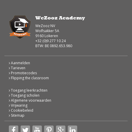
WeZooz Academy
WeZooz NV
Wolfsakker 5A
9160 Lokeren
+32 (0)9 277 10 24
BTW: BE 0892.653.980
Aanmelden
Tarieven
Promotiecodes
Flipping the classroom
Toegang leerkrachten
Toegang scholen
Algemene voorwaarden
Vrijwaring
Cookiebeleid
Sitemap