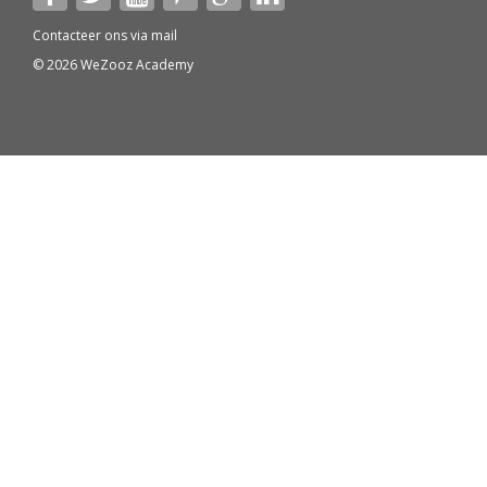
Contacteer ons via
mail
© 2026 WeZooz Academy