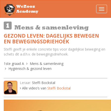
WeZooz
Toggl
Academy
navig
Mens & samenleving
GEZOND LEVEN: DAGELIJKS BEWEGEN
EN BEWEGINGSDRIEHOEK
Steffi geeft je enkele concrete tips voor dagelijkse beweging en
schets dit a.d.h.v. de bewegingsdriehoek.
1ste graad A
Mens & samenleving
Hygiënisch & gezond leven
Leraar:
Steffi Bockstal
Alle video’s van
Steffi Bockstal