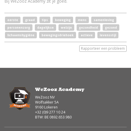
Bij WeZooz Academy zit je goed.
eerste
graad
tips
beweging
mens
samenleving
personenzorg
dagelijkse
welzijn
gezondheid
gezond
lichaamshygiëne
bewegingsdriehoek
actieve
levensstijl
Rapporteer een probleem
WeZooz Academy
WeZooz NV
Wolfsakker 5A
9160 Lokeren
+32 (0)9 277 10 24
BTW: BE 0892.653.980