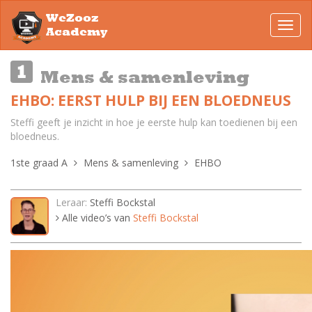
WeZooz
Toggl
Academy
navig
Mens & samenleving
EHBO: EERST HULP BIJ EEN BLOEDNEUS
Steffi geeft je inzicht in hoe je eerste hulp kan toedienen bij een
bloedneus.
1ste graad A
Mens & samenleving
EHBO
Leraar:
Steffi Bockstal
Alle video’s van
Steffi Bockstal