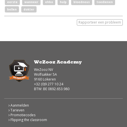
eerste
wanneer
ehbo
hulp
bloedneus
toedienen
bellen
dokter
Rapporteer een probleem
WeZooz Academy
WeZooz NV
Wolfsakker 5A
9160 Lokeren
+32 (0)9 277 10 24
BTW: BE 0892.653.980
Aanmelden
Tarieven
Promotiecodes
Flipping the classroom