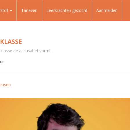
rstof
Tarieven
Leerkrachten gezocht
Aanmelden
 KLASSE
 klasse de accusatief vormt.
uur
eusen