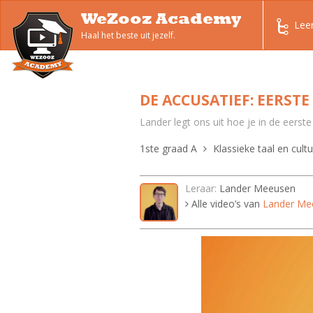
WeZooz Academy
Lee
Haal het beste uit jezelf.
DE ACCUSATIEF: EERSTE
Lander legt ons uit hoe je in de eerste
1ste graad A
Klassieke taal en cult
Leraar:
Lander Meeusen
Alle video’s van
Lander Me