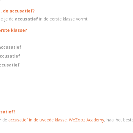
. de accusatief?
oe je de
accusatief
in de eerste klasse vormt.
erste klasse?
accusatief
ccusatief
ccusatief
usatief?
er de
accusatief in de tweede klasse
.
WeZooz Academy
, haal het beste