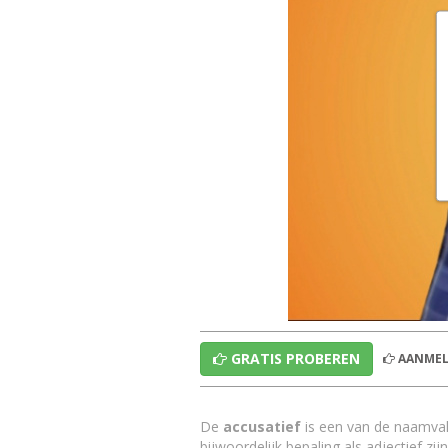
GRATIS PROBEREN
AANMEL
De
accusatief
is een van de naamvall
bijwoordelijk bepaling als adjectief zijn