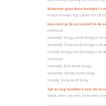
Waarover gaat deze lesvideo i.v.m
In deze lesvideo legt Lander ons uit h
Hoe vorm je de accusatief in de e
enkelvoud
mannelijk: Bon
us
wordt bon
um
in de
vrouwelijk: Bon
a
wordt bon
am
in de
a
onzijdig: Bon
um
wordt bon
um
in de
a
meervoud
mannelijk: Bon
i
wordt bon
os
vrouwelijk: Bon
ae
wordt bon
as
onzijdig: Bon
a
wordt bon
a
Zijn er nog lesvideo's over de acc
Bekijk zeker ook eens de lesvideo ov