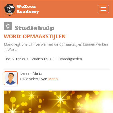
WeZooz
Toggl
Academy
navig
Studiehulp
WORD: OPMAAKSTIJLEN
Mario legt ons uit hoe we met de opmaakstijlen kunnen werken
in Word.
Tips & Tricks
Studiehulp
ICT vaardigheden
Leraar:
Mario
Alle video’s van
Mario