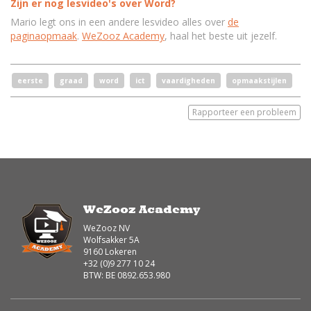
Zijn er nog lesvideo's over Word?
Mario legt ons in een andere lesvideo alles over
de
paginaopmaak
.
WeZooz Academy
, haal het beste uit jezelf.
eerste
graad
word
ict
vaardigheden
opmaakstijlen
Rapporteer een probleem
WeZooz Academy
WeZooz NV
Wolfsakker 5A
9160 Lokeren
+32 (0)9 277 10 24
BTW: BE 0892.653.980