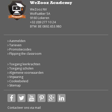
WeZooz Academy
WeZooz NV
Wolfsakker 5A
9160 Lokeren
+32 (0)9 277 10 24
BTW: BE 0892.653.980
Aanmelden
Tarieven
Promotiecodes
Flipping the classroom
Toegang leerkrachten
Toegang scholen
Algemene voorwaarden
Vrijwaring
Cookiebeleid
Sitemap
Contacteer ons via
mail