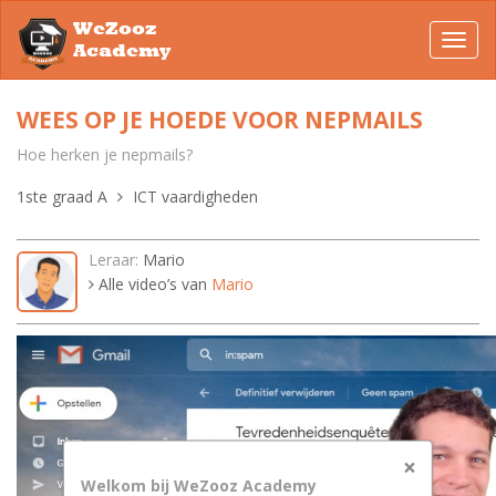
WeZooz
Toggl
Academy
navig
WEES OP JE HOEDE VOOR NEPMAILS
Hoe herken je nepmails?
1ste graad A
ICT vaardigheden
Leraar:
Mario
Alle video’s van
Mario
×
Welkom bij WeZooz Academy