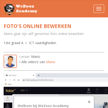
WeZooz
Toggl
Academy
navig
FOTO'S ONLINE BEWERKEN
Mario gaat zijn zelf genomen foto online bewerken
1ste graad A
ICT vaardigheden
Leraar:
Mario
Alle video’s van
Mario
×
Welkom bij WeZooz Academy