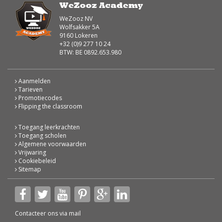
WeZooz Academy
WeZooz NV
Wolfsakker 5A
9160 Lokeren
+32 (0)9 277 10 24
BTW: BE 0892.653.980
Aanmelden
Tarieven
Promotiecodes
Flipping the classroom
Toegang leerkrachten
Toegang scholen
Algemene voorwaarden
Vrijwaring
Cookiebeleid
Sitemap
Contacteer ons via
mail