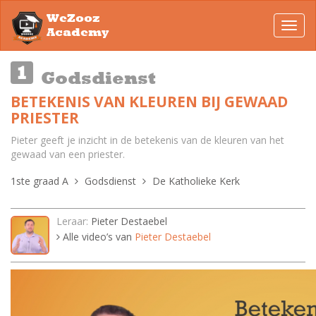
WeZooz
Toggl
Academy
navig
Godsdienst
BETEKENIS VAN KLEUREN BIJ GEWAAD
PRIESTER
Pieter geeft je inzicht in de betekenis van de kleuren van het
gewaad van een priester.
1ste graad A
Godsdienst
De Katholieke Kerk
Leraar:
Pieter Destaebel
Alle video’s van
Pieter Destaebel