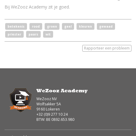
Bij WeZooz Academy zit je goed.
betekenis
rood
groen
geel
kleuren
gewaad
priester
paars
wit
Rapporteer een probleem
WeZooz Academy
WeZooz NV
Wolfsakker 5A
9160 Lokeren
+32 (0)9 277 10 24
BTW: BE 0892.653.980