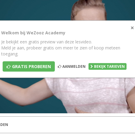
×
Welkom bij WeZooz Academy
Je bekijkt een gratis preview van deze lesvideo.
Meld je aan, probeer gratis om meer te zien of koop meteen
toegang.
GRATIS PROBEREN
AANMELDEN
BEKIJK TARIEVEN
DEN