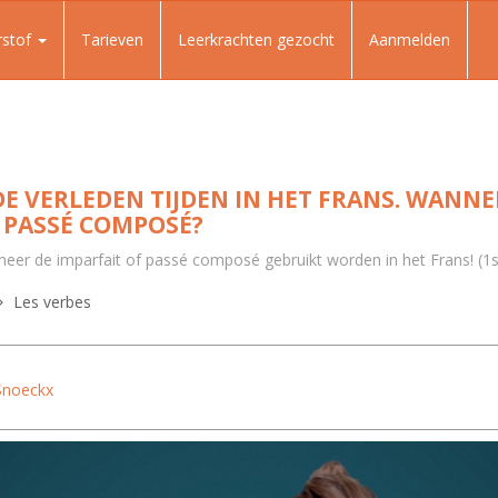
rstof
Tarieven
Leerkrachten gezocht
Aanmelden
E VERLEDEN TIJDEN IN HET FRANS. WANNEE
 PASSÉ COMPOSÉ?
nneer de imparfait of passé composé gebruikt worden in het Frans! (1
Les verbes
Snoeckx