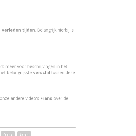
e
verleden tijden
. Belangrijk hierbij is
dt meer voor beschrijvingen in het
het belangrijkste
verschil
tussen deze
 onze andere video's
Frans
over de
frans
talen