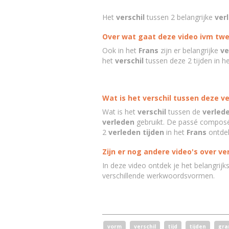
Het
verschil
tussen 2 belangrijke
ver
Over wat gaat deze video ivm twe
Ook in het
Frans
zijn er belangrijke
ve
het
verschil
tussen deze 2 tijden in h
Wat is het verschil tussen deze ve
Wat is het
verschil
tussen de
verlede
verleden
gebruikt. De passé composé 
2
verleden tijden
in het
Frans
ontdek
Zijn er nog andere video's over ver
In deze video ontdek je het belangrijk
verschillende werkwoordsvormen.
vorm
verschil
tijd
tijden
gra