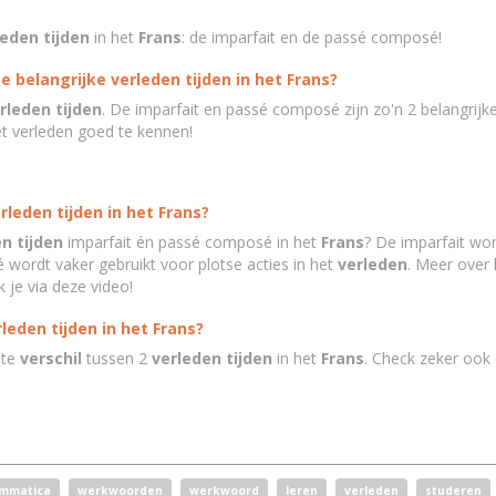
leden tijden
in het
Frans
: de imparfait en de passé composé!
e belangrijke
verleden tijden
in het Frans?
rleden tijden
. De imparfait en passé composé zijn zo'n 2 belangrijk
et verleden goed te kennen!
rleden tijden in het Frans?
n tijden
imparfait én passé composé in het
Frans
? De imparfait wor
wordt vaker gebruikt voor plotse acties in het
verleden
. Meer over 
 je via deze video!
leden tijden in het Frans?
ste
verschil
tussen 2
verleden tijden
in het
Frans
. Check zeker ook
mmatica
werkwoorden
werkwoord
leren
verleden
studeren