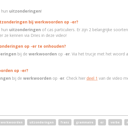
 hun
uitzonderingen
!
itzonderingen bij werkwoorden op -er?
 hun
uitzonderingen
of cas particuliers. Er zijn 2 belangrijke soorte
 ze kennen via Dries in deze video!
zonderingen op -er te onhouden?
deringen
bij de
werkwoorden
op -
er
. Via het trucje met het woord 
oorden op -er?
ingen
bij de
werkwoorden
op -
er
. Check hier
deel 1
van de video me
werkwoorden
uitzonderingen
frans
grammaire
er
verbe