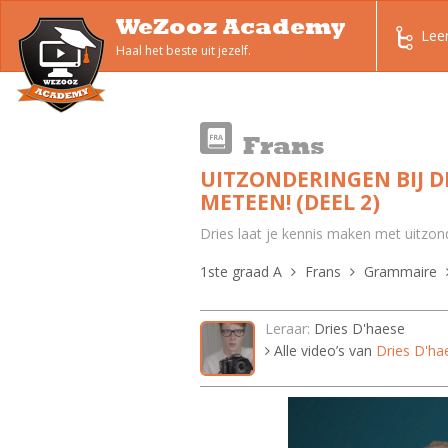
WeZooz Academy
Lee
Haal het beste uit jezelf.
Frans
UITZONDERINGEN BIJ D
METEEN! (DEEL 2)
Dries laat je kennis maken met uitzon
1ste graad A
Frans
Grammaire
Leraar:
Dries D'haese
Alle video’s van
Dries D'ha