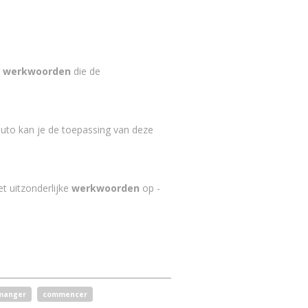
n
werkwoorden
die de
auto kan je de toepassing van deze
t uitzonderlijke
werkwoorden
op -
manger
commencer