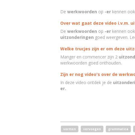
De
werkwoorden
op
-er
kennen ook
Over wat gaat deze video i.v.m. u
De
werkwoorden
op
-er
kennen ook
uitzonderingen
goed weergeven. Leer
Welke trucjes zijn er om deze uit
Manger en commencer zijn 2
uitzon
werkwoorden goed onthouden.
Zijn er nog video's over de werkw
In deze video ontdek je de
uitzonder
er.
vormen
vervoegen
grammatica