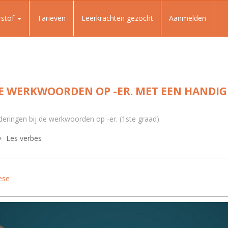
rstof
Tarieven
Leerkrachten gezocht
Aanmelden
E WERKWOORDEN OP -ER. MET EEN HANDIG T
deringen bij de werkwoorden op -er. (1ste graad)
Les verbes
ese