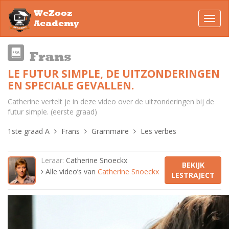
WeZooz
Toggl
Academy
navig
Frans
LE FUTUR SIMPLE, DE UITZONDERINGEN
EN SPECIALE GEVALLEN.
Catherine vertelt je in deze video over de uitzonderingen bij de
futur simple. (eerste graad)
1ste graad A
Frans
Grammaire
Les verbes
Leraar:
Catherine Snoeckx
BEKIJK
Alle video’s van
Catherine Snoeckx
LESTRAJECT