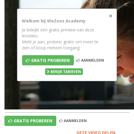
×
Welkom bij WeZooz Academy
Je bekijkt een gratis preview van deze
lesvideo.
Meld je aan, probeer gratis om meer te
zien of koop meteen toegang.
GRATIS PROBEREN
AANMELDEN
BEKIJK TARIEVEN
GRATIS PROBEREN
AANMELDEN
DEZE VIDEO DELEN