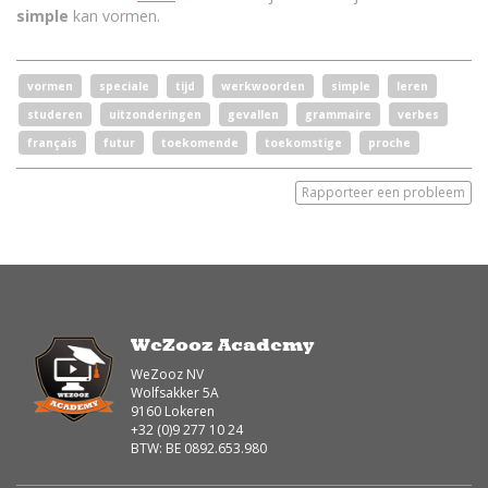
simple
kan vormen.
vormen
speciale
tijd
werkwoorden
simple
leren
studeren
uitzonderingen
gevallen
grammaire
verbes
français
futur
toekomende
toekomstige
proche
Rapporteer een probleem
WeZooz Academy
WeZooz NV
Wolfsakker 5A
9160 Lokeren
+32 (0)9 277 10 24
BTW: BE 0892.653.980