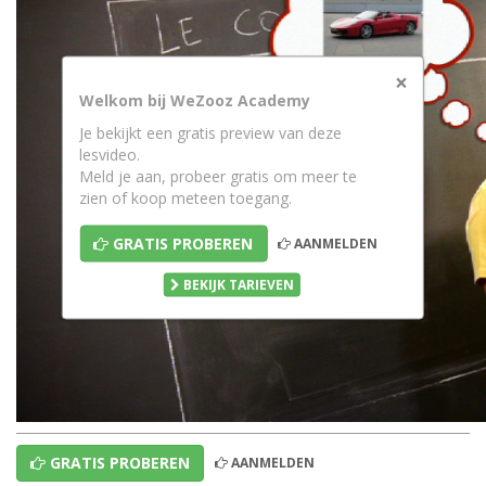
×
Welkom bij WeZooz Academy
Je bekijkt een gratis preview van deze
lesvideo.
Meld je aan, probeer gratis om meer te
zien of koop meteen toegang.
GRATIS PROBEREN
AANMELDEN
BEKIJK TARIEVEN
GRATIS PROBEREN
AANMELDEN