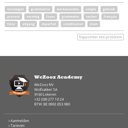
vervoegen
grammatica
werkwoorden
simple
gebruik
present
vorming
frans
grammaire
verbes
français
futur
uitgang
imparfait
conditionnel
stam
Rapporteer een probleem
WeZooz Academy
WeZooz NV
Wolfsakker 5A
9160 Lokeren
+32 (0)9 277 10 24
BTW: BE 0892.653.980
Aanmelden
Tarieven