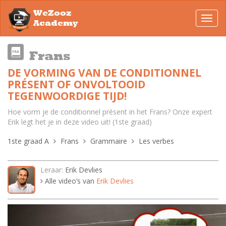
WeZooz
Toggl
Academy
navig
Frans
DE VORMING VAN DE CONDITIONNEL
PRÉSENT OF ONVOLTOOID
TEGENWOORDIGE TIJD!
Hoe vorm je de conditionnel présent in het Frans? Onze expert
Erik legt het je in deze video uit! (1ste graad)
1ste graad A
Frans
Grammaire
Les verbes
Leraar:
Erik Devlies
Alle video’s van
Erik Devlies