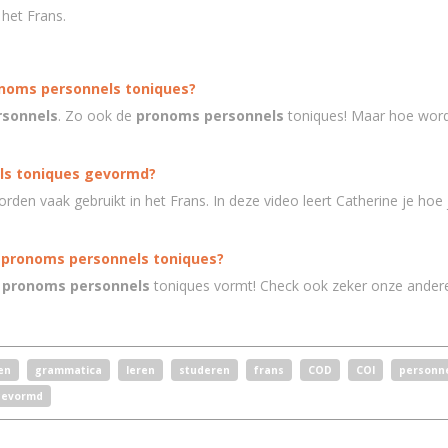
 het Frans.
onoms personnels toniques?
sonnels
. Zo ook de
pronoms personnels
toniques! Maar hoe wor
ls toniques gevormd?
rden vaak gebruikt in het Frans. In deze video leert Catherine je hoe
e pronoms personnels toniques?
pronoms personnels
toniques vormt! Check ook zeker onze andere
en
grammatica
leren
studeren
frans
COD
COI
personn
gevormd