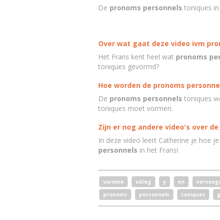
De
pronoms personnels
toniques in
Over wat gaat deze video ivm pr
Het Frans kent heel wat
pronoms per
toniques gevormd?
Hoe worden de pronoms personne
De
pronoms personnels
toniques wo
toniques moet vormen.
Zijn er nog andere video's over d
In deze video leert Catherine je hoe je
personnels
in het Frans!
vormen
uitleg
y
en
vervoeg
pronoms
personnels
toniques