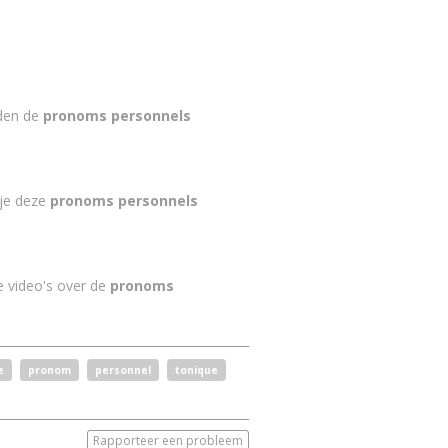
den de
pronoms personnels
 je deze
pronoms personnels
 video's over de
pronoms
e
pronom
personnel
tonique
Rapporteer een probleem