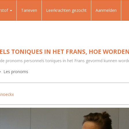
rstof
Tarieven
Leerkrachten gezocht
Aanmelden
LS TONIQUES IN HET FRANS, HOE WORDEN
oe de pronoms personnels toniques in het Frans gevormd kunnen worde
Les pronoms
Snoeckx