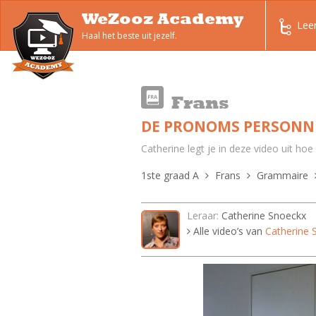
WeZooz Academy
Lee
Haal het beste uit jezelf.
Frans
DE PRONOMS PERSONNE
Catherine legt je in deze video uit h
1ste graad A
Frans
Grammaire
Leraar:
Catherine Snoeckx
Alle video’s van
Catherine 