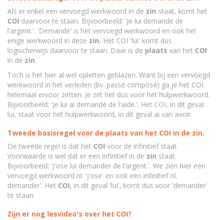
Als er enkel een vervoegd werkwoord in de
zin
staat, komt het
COI
daarvoor te staan. Bijvoorbeeld: 'Je lui demande de
l'argent.'. 'Demande' is het vervoegd werkwoord en ook het
enige werkwoord in deze
zin.
Het COI 'lui' komt dus
logischerwijs daarvoor te staan. Daar is de
plaats
van het
COI
in de
zin
.
Toch is het hier al wel opletten geblazen. Want bij een vervoegd
werkwoord in het verleden (bv. passé composé) ga je het COI
helemaal ervoor zetten. Je zet het dus voor het hulpwerkwoord.
Bijvoorbeeld: 'Je lui ai demandé de l'aide.'. Het COI, in dit geval
lui, staat voor het hulpwerkwoord, in dit geval ai van avoir.
Tweede basisregel voor de plaats van het COI in de zin.
De tweede regel is dat het
COI
voor de infinitief staat.
Voorwaarde is wel dat er een infinitief in de
zin
staat.
Bijvoorbeeld: 'J'ose lui demander de l'argent.'. We zien hier een
vervoegd werkwoord nl. 'j'ose' en ook een infinitief nl.
demander'. Het
COI
, in dit geval 'lui', komt dus voor 'demander'
te staan.
Zijn er nog lesvideo's over het COI?