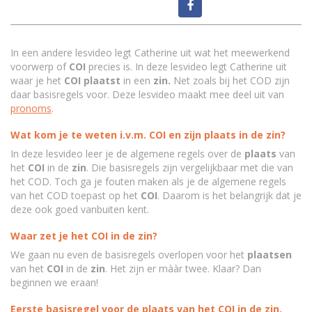
In een andere lesvideo legt Catherine uit wat het meewerkend
voorwerp of
COI
precies is. In deze lesvideo legt Catherine uit
waar je het
COI
plaatst
in een
zin.
Net zoals bij het COD zijn
daar basisregels voor. Deze lesvideo maakt mee deel uit van
pronoms
.
Wat kom je te weten i.v.m. COI en zijn plaats in de zin?
In deze lesvideo leer je de algemene regels over de
plaats
van
het
COI
in de
zin
. Die basisregels zijn vergelijkbaar met die van
het COD. Toch ga je fouten maken als je de algemene regels
van het COD toepast op het
COI
. Daarom is het belangrijk dat je
deze ook goed vanbuiten kent.
Waar zet je het COI in de zin?
We gaan nu even de basisregels overlopen voor het
plaatsen
van het
COI
in de
zin
. Het zijn er mààr twee. Klaar? Dan
beginnen we eraan!
Eerste basisregel voor de plaats van het COI in de zin.