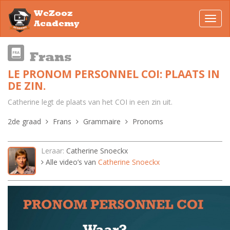
WeZooz
Toggl
Academy
navig
Frans
LE PRONOM PERSONNEL COI: PLAATS IN
DE ZIN.
Catherine legt de plaats van het COI in een zin uit.
2de graad
Frans
Grammaire
Pronoms
Leraar:
Catherine Snoeckx
Alle video’s van
Catherine Snoeckx