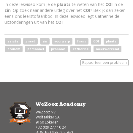
In deze lesvideo kom je de
plaats
te weten van het
COI
in de
zin
. Op zoek naar andere uitleg over het
COI
? Bekijk dan zeker
eens ons leerstofaanbod. In deze lesvideo legt Catherine de
uitzonderingen uit van het
COI
.
eerste
graad
zin
voorwerp
frans
COI
plaats
pronom
personnel
pronoms
catherine
meerwerkend
Rapporteer een probleem
WeZooz Academy
WeZooz NV
Wolfsakker 5A
9160 Lokeren
+32 (0)9 277 10 24
BTW: BE 0892.653.980