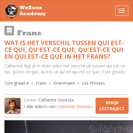
WeZooz
Toggl
Academy
navig
Frans
WAT IS HET VERSCHIL TUSSEN QUI EST-
CE QUI, QU'EST-CE QUE, QU'EST-CE QUI
EN QUI EST-CE QUE IN HET FRANS?
Catherine legt je in deze video het verschil uit tussen qui est-ce
qui, qu'est-ce que, qu'est-ce qui en qui est-ce que. (1ste graad)
1ste graad A
Frans
Grammaire
Les Phrases
Leraar:
Catherine Snoeckx
BEKIJK
Alle video’s van
Catherine Snoeckx
LESTRAJECT