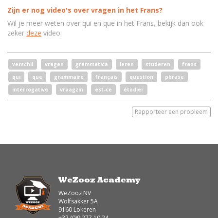
Zijn er nog video's over vragen in het Frans?
Wil je meer weten over qui en que in het Frans, bekijk dan ook
zeker
deze
video.
verschil
vragen
grammatica
leren
studeren
frans
qui
que
grammaire
français
question
phrase
interrogative
vraagzin
est-ce
étudier
Rapporteer een probleem
WeZooz Academy
WeZooz NV
Wolfsakker 5A
9160 Lokeren
+32 (0)9 277 10 24