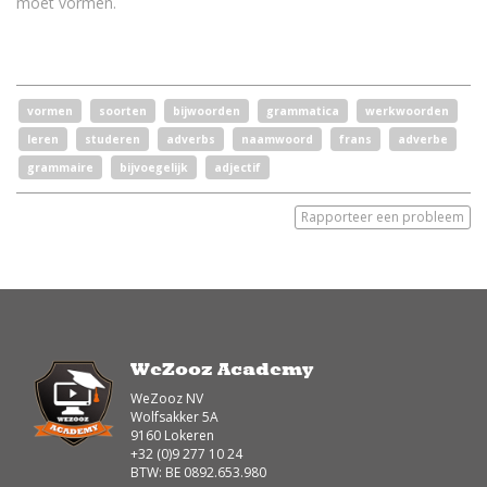
moet vormen.
vormen
soorten
bijwoorden
grammatica
werkwoorden
leren
studeren
adverbs
naamwoord
frans
adverbe
grammaire
bijvoegelijk
adjectif
Rapporteer een probleem
WeZooz Academy
WeZooz NV
Wolfsakker 5A
9160 Lokeren
+32 (0)9 277 10 24
BTW: BE 0892.653.980