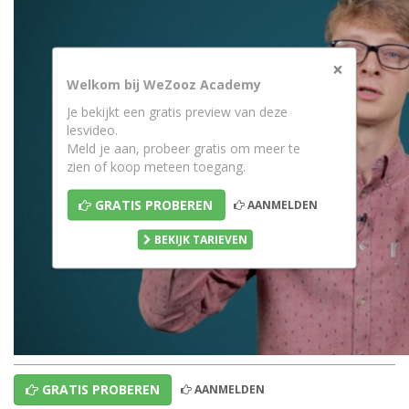
×
Welkom bij WeZooz Academy
Je bekijkt een gratis preview van deze
lesvideo.
Meld je aan, probeer gratis om meer te
zien of koop meteen toegang.
GRATIS PROBEREN
AANMELDEN
BEKIJK TARIEVEN
GRATIS PROBEREN
AANMELDEN