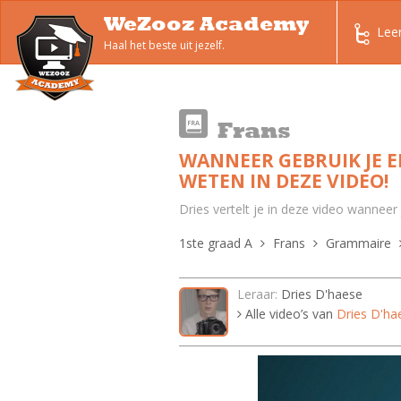
WeZooz Academy
Lee
Haal het beste uit jezelf.
Frans
WANNEER GEBRUIK JE EE
WETEN IN DEZE VIDEO!
Dries vertelt je in deze video wanneer 
1ste graad A
Frans
Grammaire
Leraar:
Dries D'haese
Alle video’s van
Dries D'ha