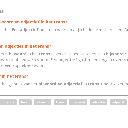
ns
!
jwoord en adjectief in het Frans?
verbe. Een
adjectief
heet dan weer un adjectif. In deze video leert D
n adjectief in het Frans?
e een
bijwoord
in het
Frans
in verschillende situaties. Een
bijwoord
of
aamwoord of een werkwoord. Een
adjectief
gaat meer zeggen over ee
e of een koppelwerkwoord.
 in het Frans?
er het gebruik van het
bijwoord en adjectief
in
Frans
. Check zeker 
ammatica
leren
adverbs
frans
bijwoord
adverbe
adjectif