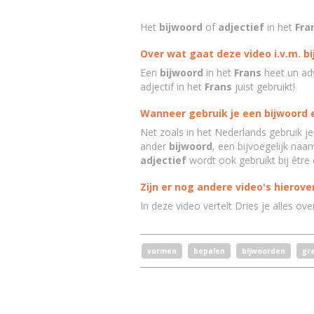
Het
bijwoord
of
adjectief
in het
Fra
Over wat gaat deze video i.v.m. bi
Een
bijwoord
in het
Frans
heet un ad
adjectif in het
Frans
juist gebruikt!
Wanneer gebruik je een bijwoord e
Net zoals in het Nederlands gebruik j
ander
bijwoord
, een bijvoegelijk n
adjectief
wordt ook gebruikt bij êtr
Zijn er nog andere video's hierover
In deze video vertelt Dries je alles ov
vormen
bepalen
bijwoorden
gr