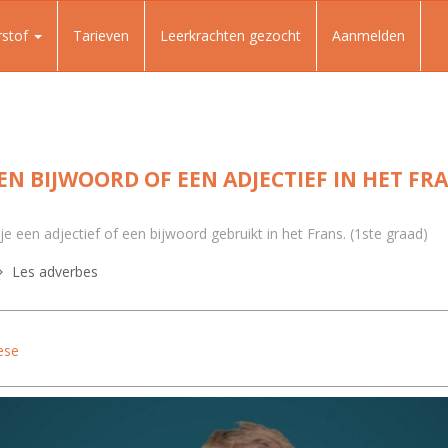
rstof
Tarieven
Leerkrachten gezocht
Aanmelden
N BIJWOORD OF EEN ADJECTIEF IN HET FRA
je een adjectief of een bijwoord gebruikt in het Frans. (1ste graad)
Les adverbes
ese