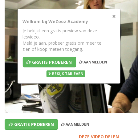
×
Welkom bij WeZooz Academy
Je bekijkt een gratis preview van deze
lesvideo.
Meld je aan, probeer gratis om meer te
zien of koop meteen toegang.
GRATIS PROBEREN
AANMELDEN
BEKIJK TARIEVEN
GRATIS PROBEREN
AANMELDEN
DEZE VIDEO DELEN