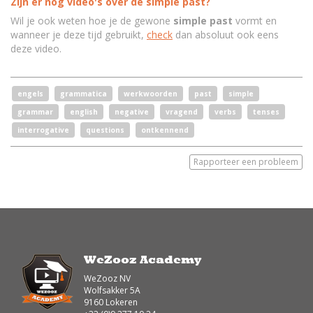
Zijn er nog video's over de simple past?
Wil je ook weten hoe je de gewone
simple past
vormt en
wanneer je deze tijd gebruikt,
check
dan absoluut ook eens
deze video.
engels
grammatica
werkwoorden
past
simple
grammar
english
negative
vragend
verbs
tenses
interrogative
questions
ontkennend
Rapporteer een probleem
WeZooz Academy
WeZooz NV
Wolfsakker 5A
9160 Lokeren