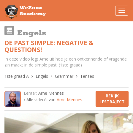
WeZooz
Toggl
Academy
navig
Engels
DE PAST SIMPLE: NEGATIVE &
QUESTIONS!
In deze video legt Arne uit hoe je een ontkennende of vragende
zin maakt in de simple past. (1ste graad)
1ste graad A
Engels
Grammar
Tenses
Leraar:
Arne Mennes
BEKIJK
Alle video’s van
Arne Mennes
LESTRAJECT