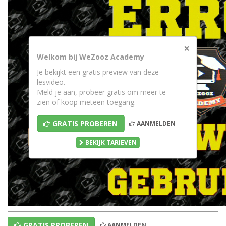
×
Welkom bij WeZooz Academy
Je bekijkt een gratis preview van deze
lesvideo.
Meld je aan, probeer gratis om meer te
zien of koop meteen toegang.
GRATIS PROBEREN
AANMELDEN
BEKIJK TARIEVEN
GRATIS PROBEREN
AANMELDEN