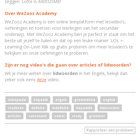
zeggen: Lotte is AWESOME!
Over WeZooz Academy
WeZooz Academy is een online leerplatform met lesvideo’s,
oefeningen en toetsen voor leerlingen van het secundair
onderwijs. Met WeZooz Academy ben je perfect in staat om het
beste uit jezelf te halen en dat op een leuke manier. LOL =
Learning On-Line! Klik op gratis proberen om meer lesvideo’s te
bekijken en onze oefeningen te proberen.
Zijn er nog video's die gaan over articles of lidwoorden?
Wil je meer weten over
lidwoorden
in het Engels, bekijk dan
zeker ook eens
deze
video.
onbepaald
bepaald
engels
grammatica
english
studeren
definite
indefinite
bepaalde
lidwoorden
articles
consonant
vowel
study
grammer
Rapporteer een probleem