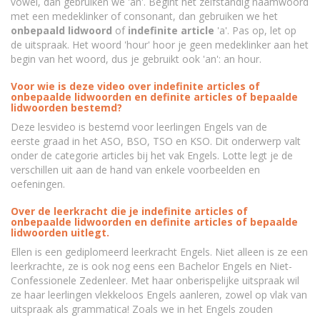
vowel, dan gebruiken we 'an'. Begint het zelfstandig naamwoord
met een medeklinker of consonant, dan gebruiken we het
onbepaald lidwoord
of
indefinite article
'a'. Pas op, let op
de uitspraak. Het woord 'hour' hoor je geen medeklinker aan het
begin van het woord, dus je gebruikt ook 'an': an hour.
Voor wie is deze video over indefinite articles of
onbepaalde lidwoorden en definite articles of bepaalde
lidwoorden bestemd?
Deze lesvideo is bestemd voor leerlingen Engels van de
eerste graad in het ASO, BSO, TSO en KSO. Dit onderwerp valt
onder de categorie articles bij het vak Engels. Lotte legt je de
verschillen uit aan de hand van enkele voorbeelden en
oefeningen.
Over de leerkracht die je indefinite articles of
onbepaalde lidwoorden en definite articles of bepaalde
lidwoorden uitlegt.
Ellen is een gediplomeerd leerkracht Engels. Niet alleen is ze een
leerkrachte, ze is ook nog eens een Bachelor Engels en Niet-
Confessionele Zedenleer. Met haar onberispelijke uitspraak wil
ze haar leerlingen vlekkeloos Engels aanleren, zowel op vlak van
uitspraak als grammatica! Zoals we in het Engels zouden