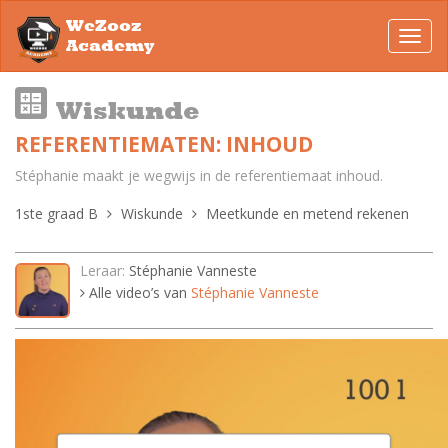
WeZooz
Toggl
Academy
navig
Wiskunde
REFERENTIEMATEN: INHOUD
Stéphanie maakt je wegwijs in de referentiemaat inhoud.
1ste graad B
Wiskunde
Meetkunde en metend rekenen
Leraar:
Stéphanie Vanneste
Alle video’s van
Stéphanie Vanneste