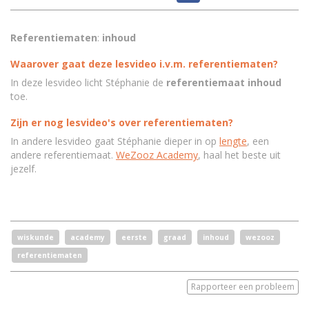
Referentiematen
:
inhoud
Waarover gaat deze lesvideo i.v.m. referentiematen?
In deze lesvideo licht Stéphanie de
referentiemaat
inhoud
toe.
Zijn er nog lesvideo's over referentiematen?
In andere lesvideo gaat Stéphanie dieper in op
lengte
, een
andere referentiemaat.
WeZooz Academy
, haal het beste uit
jezelf.
wiskunde
academy
eerste
graad
inhoud
wezooz
referentiematen
Rapporteer een probleem