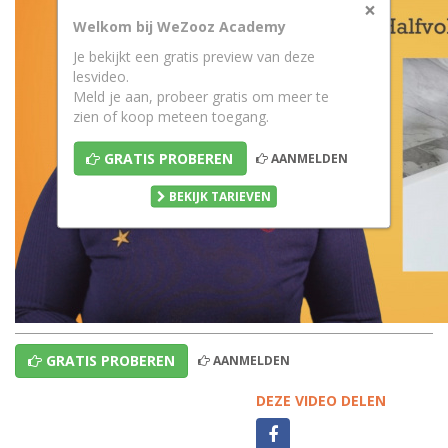
×
Welkom bij WeZooz Academy
Je bekijkt een gratis preview van deze
lesvideo.
Meld je aan, probeer gratis om meer te
zien of koop meteen toegang.
GRATIS PROBEREN
AANMELDEN
BEKIJK TARIEVEN
GRATIS PROBEREN
AANMELDEN
DEZE VIDEO DELEN