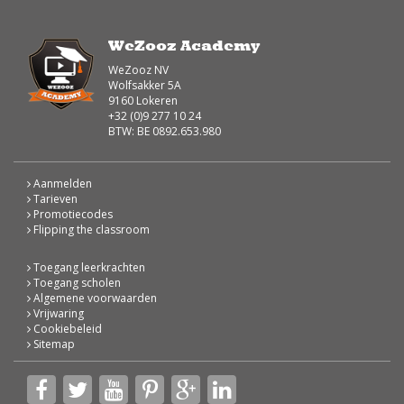
WeZooz Academy
WeZooz NV
Wolfsakker 5A
9160 Lokeren
+32 (0)9 277 10 24
BTW: BE 0892.653.980
Aanmelden
Tarieven
Promotiecodes
Flipping the classroom
Toegang leerkrachten
Toegang scholen
Algemene voorwaarden
Vrijwaring
Cookiebeleid
Sitemap