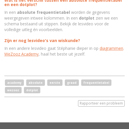
Wat is het verschil tussen een absolute frequentietabel
en een dotplot?
In een
absolute
frequentietabel
worden de gegevens
weergegeven intwee kolommen. In een
dotplot
zien we een
schema bestaand uit stippen. Bekijk de lesvideo voor de
volledige uitleg én voorbeelden.
Zijn er nog lesvideo's van wiskunde?
In een andere lesvideo gaat Stéphanie dieper in op
diagrammen
.
WeZooz Academy
, haal het beste uit jezelf.
academy
absolute
eerste
graad
frequentietabel
wezooz
dotplot
Rapporteer een probleem