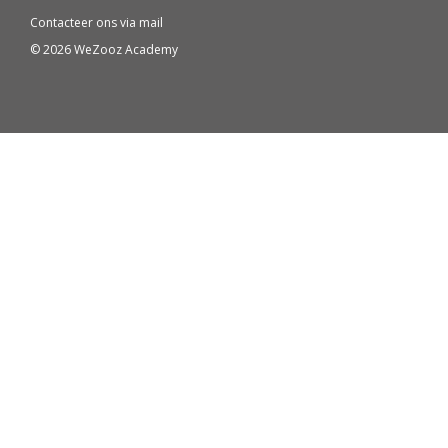
Contacteer ons via
mail
© 2026 WeZooz Academy