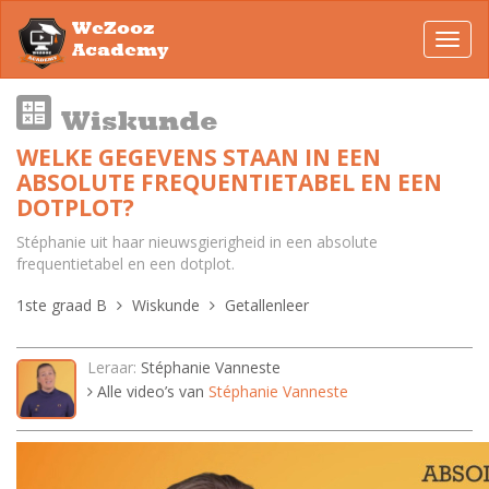
WeZooz
Toggl
Academy
navig
Wiskunde
WELKE GEGEVENS STAAN IN EEN
ABSOLUTE FREQUENTIETABEL EN EEN
DOTPLOT?
Stéphanie uit haar nieuwsgierigheid in een absolute
frequentietabel en een dotplot.
1ste graad B
Wiskunde
Getallenleer
Leraar:
Stéphanie Vanneste
Alle video’s van
Stéphanie Vanneste