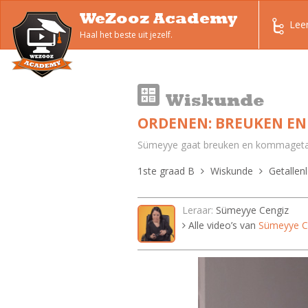
WeZooz Academy
Lee
Haal het beste uit jezelf.
Wiskunde
ORDENEN: BREUKEN E
Sümeyye gaat breuken en kommagetal
1ste graad B
Wiskunde
Getallen
Leraar:
Sümeyye Cengiz
Alle video’s van
Sümeyye C