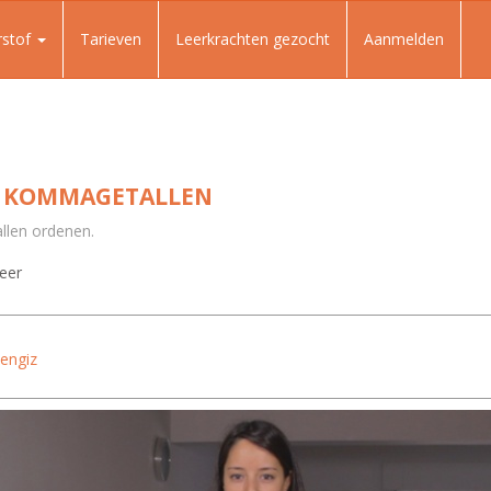
rstof
Tarieven
Leerkrachten gezocht
Aanmelden
N KOMMAGETALLEN
len ordenen.
leer
engiz