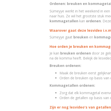
Ordenen: breuken en kommageta
Sümeyye werkt in het weekend in een
naar huis. Ze wil het grootste stuk m
kommagetallen
kan
ordenen
. Deze
Waarover gaat deze lesvideo i.v.
Sümeyye gaat
breuken
en
kommage
Hoe orden je breuken en kommage
Je kan
breuken
ordenen
door ze gel
na de komma heeft. Bekijk de lesvideo v
Breuken ordenen:
Maak de breuken eerst gelijkna
Orden de breuken op basis van d
Kommagetallen ordenen:
Zorg dat elk kommagetal evenvee
Orden de getallen op basis van d
Zijn er nog lesvideo's van getallen