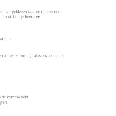
s de overgebleven taarten meenemen
ideo uit hoe je
breuken
en
r huis.
en tot elk kommagetal evenveel cijfers
na de komma hebt.
fers.