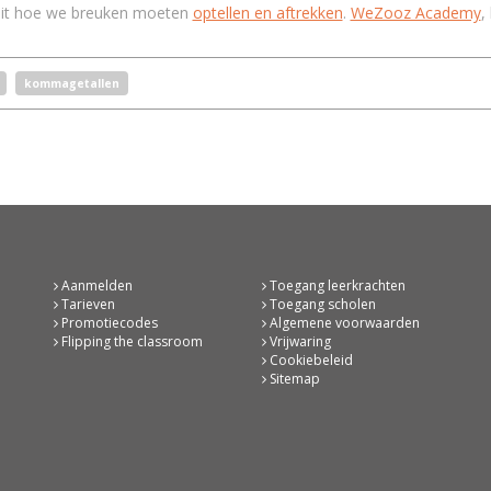
 uit hoe we breuken moeten
optellen en aftrekken
.
WeZooz Academy
,
kommagetallen
Aanmelden
Toegang leerkrachten
Tarieven
Toegang scholen
Promotiecodes
Algemene voorwaarden
Flipping the classroom
Vrijwaring
Cookiebeleid
Sitemap