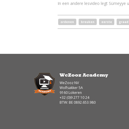
In een andere lesvideo legt Sümeyye
ordenen
breuken
eerste
graad
WeZooz Academy
WeZooz NV
Wolfsakker 5A
9160 Lokeren
+32 (0)9 277 10 24
BTW: BE 0892.653.980