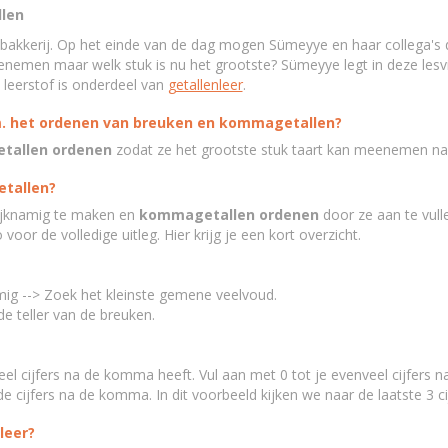
llen
 bakkerij. Op het einde van de dag mogen Sümeyye en haar collega'
eenemen maar welk stuk is nu het grootste? Sümeyye legt in deze lesv
 leerstof is onderdeel van
getallenleer
.
m. het ordenen van breuken en kommagetallen?
tallen ordenen
zodat ze het grootste stuk taart kan meenemen naa
tallen?
ijknamig te maken en
kommagetallen
ordenen
door ze aan te vull
oor de volledige uitleg. Hier krijg je een kort overzicht.
mig --> Zoek het kleinste gemene veelvoud.
e teller van de breuken.
l cijfers na de komma heeft. Vul aan met 0 tot je evenveel cijfers 
e cijfers na de komma. In dit voorbeeld kijken we naar de laatste 3 cij
leer?