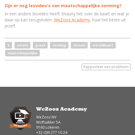
Zijn er nog lesvideo's van maatschappelijke vorming?
In een andere lesvideo heeft Shauny het over de kaart en wat je
daar op kan terugvinden.
WeZooz Academy
, haal het beste uit
jezelf.
b
eerste
graad
vorming
stroom
wereldkaart
maatschappelijke
Rapporteer een probleem
WeZooz Academy
WeZooz NV
Wolfsakker 5A
9160 Lokeren
+32 (0)9 277 10 24