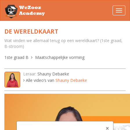
WeZooz
Toggl
Academy
navig
DE WERELDKAART
Wat vinden we allemaal terug op een wereldkaart? (1ste graad,
B-stroom)
1ste graad B
Maatschappelijke vorming
Leraar:
Shauny Debaeke
Alle video’s van
Shauny Debaeke
×