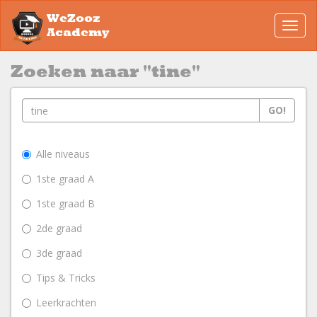
WeZooz
Toggl
Academy
navig
Zoeken naar "tine"
GO!
Alle niveaus
1ste graad A
1ste graad B
2de graad
3de graad
Tips & Tricks
Leerkrachten