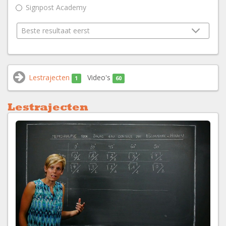
Signpost Academy
Lestrajecten
Video's
1
60
Lestrajecten