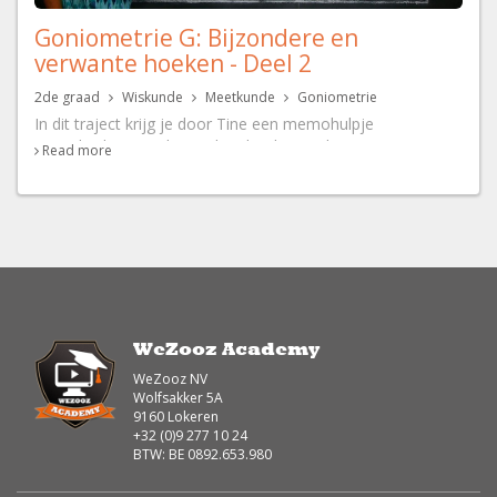
Goniometrie G: Bijzondere en
verwante hoeken - Deel 2
2de graad
Wiskunde
Meetkunde
Goniometrie
In dit traject krijg je door Tine een memohulpje
aangeboden voor bijzondere hoeken en leer je wat meer
Read more
over verwante hoeken.
WeZooz Academy
WeZooz NV
Wolfsakker 5A
9160 Lokeren
+32 (0)9 277 10 24
BTW: BE 0892.653.980