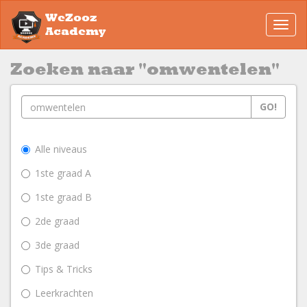
WeZooz
Toggl
Academy
navig
Zoeken naar "omwentelen"
GO!
Alle niveaus
1ste graad A
1ste graad B
2de graad
3de graad
Tips & Tricks
Leerkrachten