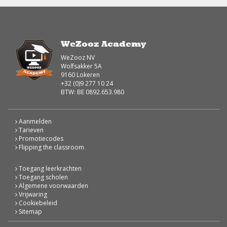
WeZooz Academy
WeZooz NV
Wolfsakker 5A
9160 Lokeren
+32 (0)9 277 10 24
BTW: BE 0892.653.980
Aanmelden
Tarieven
Promotiecodes
Flipping the classroom
Toegang leerkrachten
Toegang scholen
Algemene voorwaarden
Vrijwaring
Cookiebeleid
Sitemap