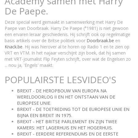
Academy samen met Harry
De Paepe.
Deze special werd gemaakt in samenwerking met Harry De
Paepe van Doorbraak. Harry De Paepe (°1981) is niet gewoon
een ervaren leraar geschiedenis. Hij schrijft ook op regelmatige
basis artikels over de Britse politiek voor
Doorbraak.be
en
Knack.be
. Hij was hierover al te horen op Radio 1 en te zien op
VRT en VTM. In het najaar verschijnt zijn boek, dat hij samen
met VRT-journalist Flip Feyten schrijft, over wat de Engelsen zo
... nou ja, 'Engels' maakt.
POPULAIRSTE LESVIDEO'S
BREXIT - DE HEROPBOUW VAN EUROPA NA
WERELDOORLOG II EN HET ONTSTAAN VAN DE
EUROPESE UNIE
.
BREXIT - DE TOETREDING TOT DE EUROPESE UNIE EN
BIJNA EEN BREXIT IN 1975.
BREXIT - HET BRITSE PARLEMENT EN ZIJN TWEE
KAMERS: HET LAGERHUIS EN HET HOGERHUIS.
BREXIT - EERDERE REFERENDUMS EN DE EERSTE