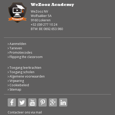
WeZooz Academy
WeZooz NV
Wolfsakker 5A
9160 Lokeren
+32 (0)9 277 10 24
BTW: BE 0892.653.980
Aanmelden
Tarieven
Promotiecodes
Flipping the classroom
Toegang leerkrachten
Toegang scholen
Algemene voorwaarden
Vrijwaring
Cookiebeleid
Sitemap
Contacteer ons via
mail