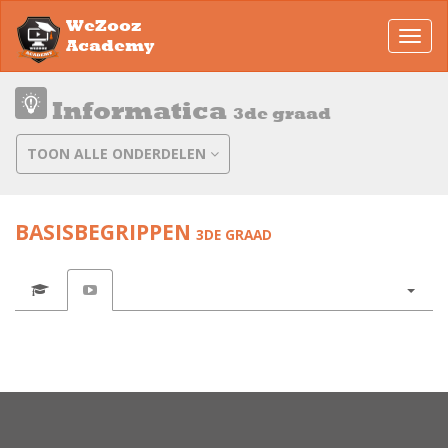
WeZooz
Toggl
Academy
navig
Informatica
3de graad
TOON ALLE ONDERDELEN
BASISBEGRIPPEN
3DE GRAAD