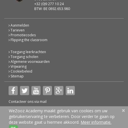
+32 (0)9 277 10 24
BTW: BE 0892.653.980
Aanmelden
Tarieven
Promotiecodes
Flipping the classroom
Toegang leerkrachten
Toegang scholen
Algemene voorwaarden
Vrijwaring
Cookiebeleid
Sitemap
Contacteer ons via
mail
×
© 2026 WeZooz Academy
WeZooz Academy maakt gebruik van cookies om uw
gebruikerservaring te verbeteren. Door verder te gaan op
deze website gaat u hiermee akkoord.
Meer informatie.