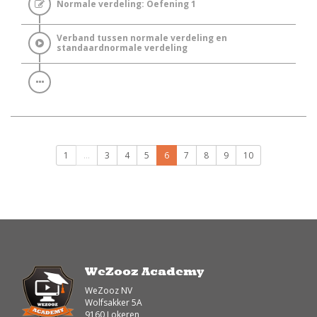
Normale verdeling: Oefening 1
Verband tussen normale verdeling en
standaardnormale verdeling
1
...
3
4
5
6
7
8
9
10
WeZooz Academy
WeZooz NV
Wolfsakker 5A
9160 Lokeren