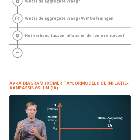
Wat is de aggregate vraag?
Wat is de aggregate vraag (AV)? Oefeningen
Het verband tussen inflatie en de reële rentevoet.
AV-IA DIAGRAM (ROMER TAYLORMODEL): DE INFLATIE-
AANPASSINGSLIJN (IA)