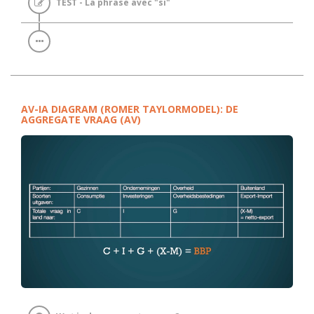
TEST - La phrase avec "si"
AV-IA DIAGRAM (ROMER TAYLORMODEL): DE
AGGREGATE VRAAG (AV)