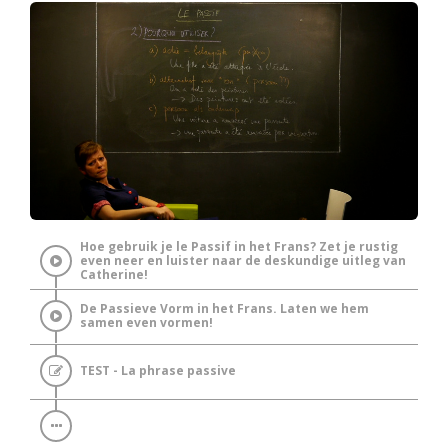
Hoe gebruik je le Passif in het Frans? Zet je rustig
even neer en luister naar de deskundige uitleg van
Catherine!
De Passieve Vorm in het Frans. Laten we hem
samen even vormen!
TEST - La phrase passive