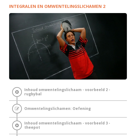
INTEGRALEN EN OMWENTELINGSLICHAMEN 2
Inhoud omwentelingslichaam - voorbeeld 2 -
rugbybal
Omwentelingslichamen: Oefening
Inhoud omwentelingslichaam - voorbeeld 3 -
theepot