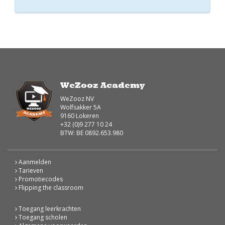
WeZooz Academy
WeZooz NV
Wolfsakker 5A
9160 Lokeren
+32 (0)9 277 10 24
BTW: BE 0892.653.980
Aanmelden
Tarieven
Promotiecodes
Flipping the classroom
Toegang leerkrachten
Toegang scholen