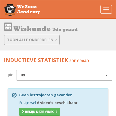
WeZooz
Toggl
Academy
navig
Wiskunde
3de graad
TOON ALLE ONDERDELEN
INDUCTIEVE STATISTIEK
3DE GRAAD
Geen lestrajecten gevonden.
Er zijn wel
6 video's beschikbaar
.
BEKIJK DEZE VIDEO'S