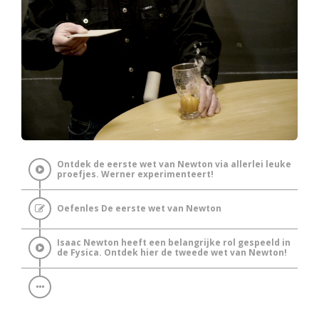
Ontdek de eerste wet van Newton via allerlei leuke
proefjes. Werner experimenteert!
Oefenles De eerste wet van Newton
Isaac Newton heeft een belangrijke rol gespeeld in
de Fysica. Ontdek hier de tweede wet van Newton!