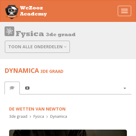
WeZooz
Toggl
Academy
navig
Fysica
3de graad
TOON ALLE ONDERDELEN
DYNAMICA
3DE GRAAD
DE WETTEN VAN NEWTON
3de graad
Fysica
Dynamica