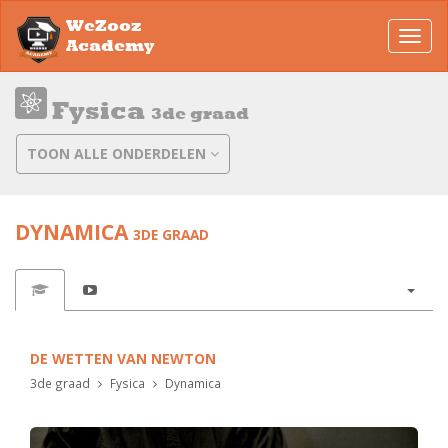
WeZooz
Toggl
Academy
navig
Fysica
3de graad
TOON ALLE ONDERDELEN
DYNAMICA
3DE GRAAD
DE WETTEN VAN NEWTON
3de graad
Fysica
Dynamica