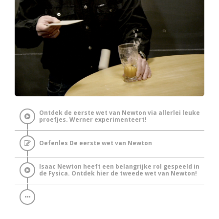
Ontdek de eerste wet van Newton via allerlei leuke
proefjes. Werner experimenteert!
Oefenles De eerste wet van Newton
Isaac Newton heeft een belangrijke rol gespeeld in
de Fysica. Ontdek hier de tweede wet van Newton!