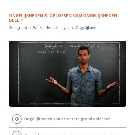
ONGELIJKHEDEN B: OPLOSSEN VAN ONGELIJKHEDEN -
DEEL 1
2de graad
Wiskunde
Analyse
Ongelijkheden
Ongelijkheden van de eerste graad oplossen