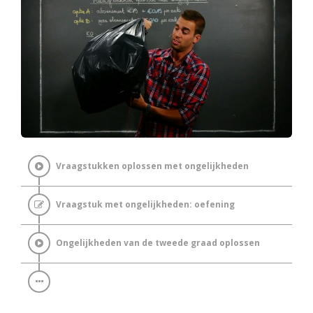
Vraagstukken oplossen met ongelijkheden
Vraagstuk met ongelijkheden: oefening
Ongelijkheden van de tweede graad oplossen